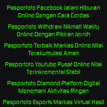
Pasportoto Facebook Jalani Hiburan
Online Dengan Cara Cerdas
Pasportoto Withdraw Nikmati Waktu
Online Dengan Pikiran Jernih
Pasportoto Terbaik Markas Online Nilai
Terakumulasi Aman
Pasportoto Youtube Pusat Online Nilai
Terinkremental Stabil
Pasportoto Diamond Platform Digital
Menemani Aktivitas Ringan
Pasportoto Esports Markas Virtual Hasil