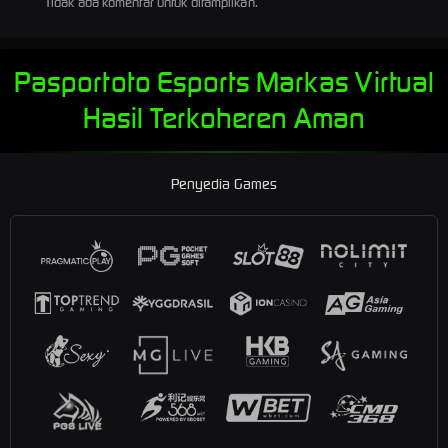
Tidak ada komentar untuk ditampilkan.
Pasportoto Esports Markas Virtual
Hasil Terkoheren Aman
Penyedia Games